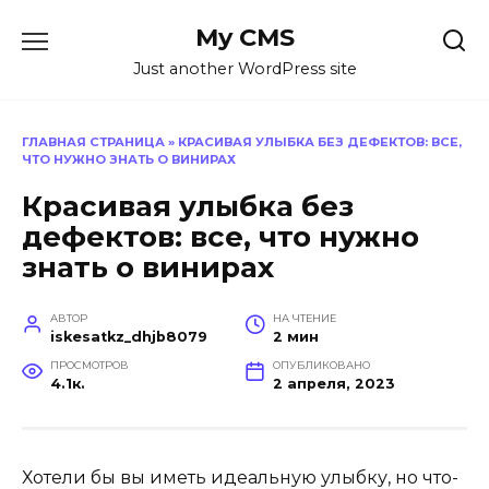
Перейти
My CMS
к
содержанию
Just another WordPress site
ГЛАВНАЯ СТРАНИЦА
»
КРАСИВАЯ УЛЫБКА БЕЗ ДЕФЕКТОВ: ВСЕ,
ЧТО НУЖНО ЗНАТЬ О ВИНИРАХ
Красивая улыбка без
дефектов: все, что нужно
знать о винирах
АВТОР
НА ЧТЕНИЕ
iskesatkz_dhjb8079
2 мин
ПРОСМОТРОВ
ОПУБЛИКОВАНО
4.1к.
2 апреля, 2023
Хотели бы вы иметь идеальную улыбку, но что-